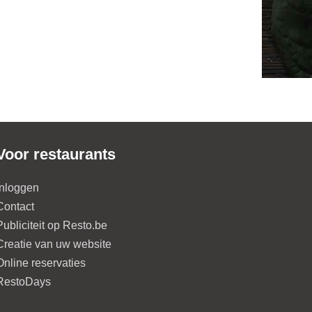
Voor restaurants
Inloggen
Contact
Publiciteit op Resto.be
Creatie van uw website
Online reservaties
RestoDays