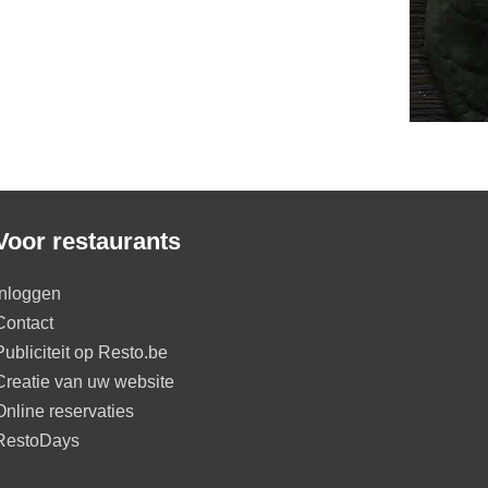
Voor restaurants
Inloggen
Contact
Publiciteit op Resto.be
Creatie van uw website
Online reservaties
RestoDays