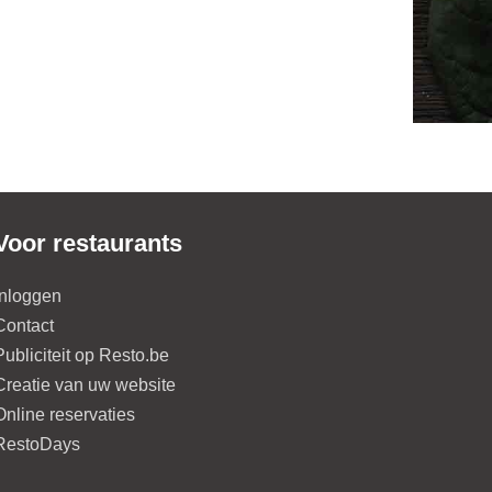
Voor restaurants
Inloggen
Contact
Publiciteit op Resto.be
Creatie van uw website
Online reservaties
RestoDays