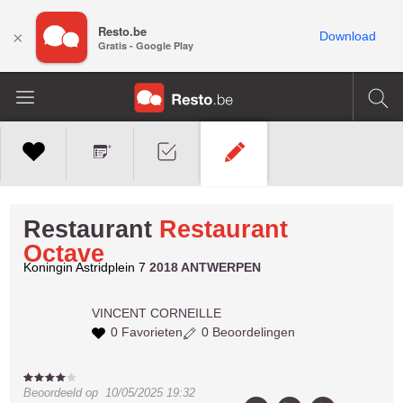
Resto.be
×
Download
Gratis - Google Play
Restaurant
Restaurant
Octave
Koningin Astridplein 7
2018 ANTWERPEN
VINCENT
CORNEILLE
0 Favorieten
0 Beoordelingen
Beoordeeld op
10/05/2025 19:32