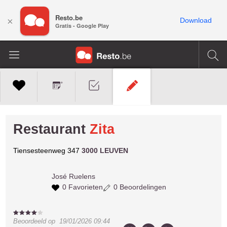
Resto.be
×
Download
Gratis - Google Play
Restaurant
Zita
Tiensesteenweg 347
3000 LEUVEN
José
Ruelens
0 Favorieten
0 Beoordelingen
Beoordeeld op
19/01/2026 09:44