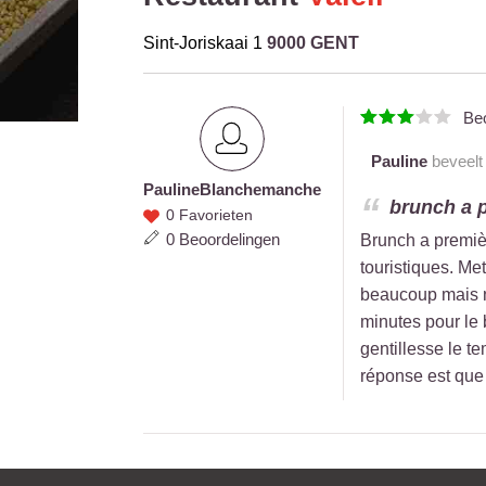
Sint-Joriskaai 1
9000 GENT
Be
Pauline
beveelt 
Pauline
Blanchemanche
Pauline
brunch a p
0 Favorieten
Blanchemanche
0 Beoordelingen
Brunch a premièr
touristiques. Met
beaucoup mais n
minutes pour le 
gentillesse le t
réponse est que 