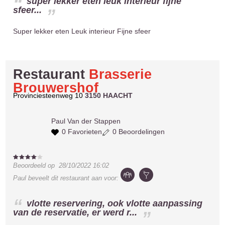
super lekker eten leuk interieur fijne
sfeer...
Super lekker eten Leuk interieur Fijne sfeer
Restaurant
Brasserie
Brouwershof
Provinciesteenweg 10
3150 HAACHT
Paul
Van der Stappen
0 Favorieten
0 Beoordelingen
Beoordeeld op
28/10/2022 16:02
Paul
beveelt dit restaurant aan voor:
vlotte reservering, ook vlotte aanpassing
van de reservatie, er werd r...