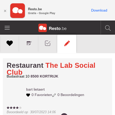
Resto.be
×
Download
Gratis - Google Play
Restaurant
The Lab Social
Club
Budastraat 10
8500 KORTRIJK
bart
lietaert
0 Favorieten
0 Beoordelingen
Beoordeeld op
30/07/2023 14:06