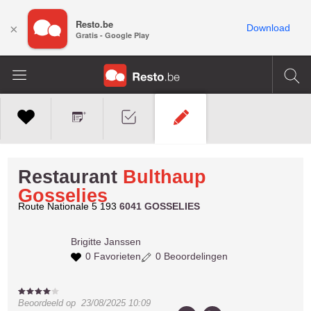
Resto.be
×
Download
Gratis - Google Play
Restaurant
Bulthaup
Gosselies
Route Nationale 5 193
6041 GOSSELIES
Brigitte
Janssen
0 Favorieten
0 Beoordelingen
Beoordeeld op
23/08/2025 10:09