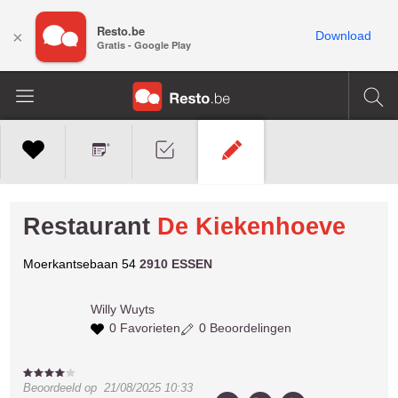
Resto.be
×
Download
Gratis - Google Play
Restaurant
De Kiekenhoeve
Moerkantsebaan 54
2910 ESSEN
Willy
Wuyts
0 Favorieten
0 Beoordelingen
Beoordeeld op
21/08/2025 10:33