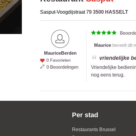
Sasput-Voogdijstraat 79
3500 HASSELT
Beoord
Maurice
beveelt dit 
Maurice
Berden
Maurice
vriendelijke b
0 Favorieten
Berden
0 Beoordelingen
Vriendelijke bedieni
nog eens terug.
Per stad
Restaurants Brussel