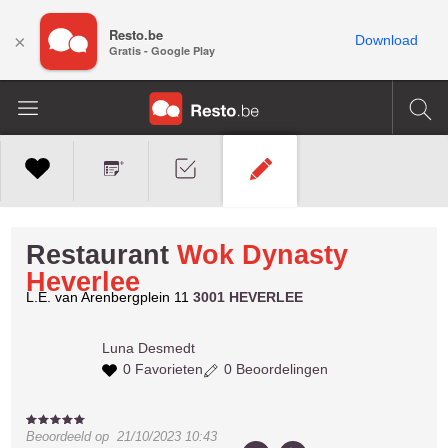
Resto.be
×
Download
Gratis - Google Play
Restaurant
Wok Dynasty
Heverlee
L.E. van Arenbergplein 11
3001 HEVERLEE
Luna
Desmedt
0 Favorieten
0 Beoordelingen
Beoordeeld op
21/10/2023 10:43