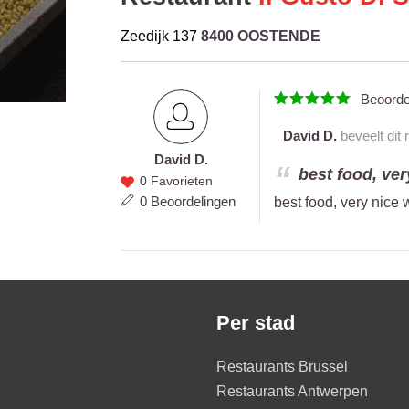
Zeedijk 137
8400 OOSTENDE
Beoord
David D.
beveelt dit 
David D.
David
best food, ver
0 Favorieten
D.
0 Beoordelingen
best food, very nice 
Per stad
Restaurants Brussel
Restaurants Antwerpen