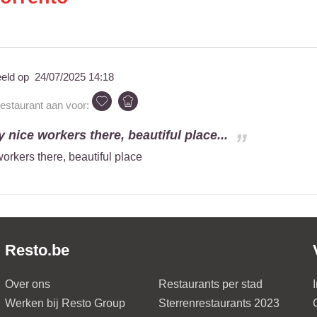
eeld op
24/07/2025 14:18
restaurant aan voor:
y nice workers there, beautiful place...
workers there, beautiful place
Resto.be
Over ons
Restaurants per stad
Werken bij Resto Group
Sterrenrestaurants 2023