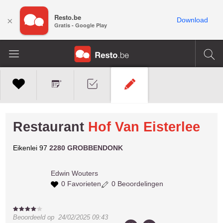
Resto.be
×
Download
Gratis - Google Play
Restaurant
Hof Van Eisterlee
Eikenlei 97
2280 GROBBENDONK
Edwin
Wouters
0 Favorieten
0 Beoordelingen
Beoordeeld op
24/02/2025 09:43