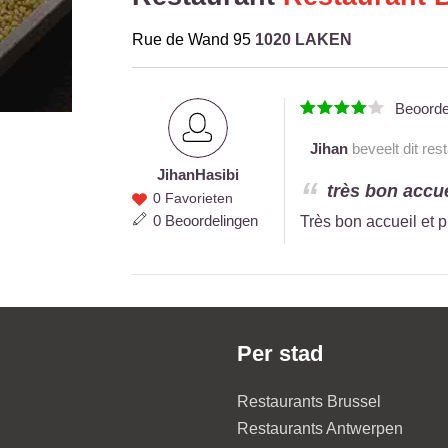
Rue de Wand 95
1020 LAKEN
Beoord
Jihan
beveelt dit res
Jihan
Hasibi
Jihan
très bon accue
0 Favorieten
Hasibi
0 Beoordelingen
Très bon accueil et 
Per stad
Restaurants Brussel
Restaurants Antwerpen