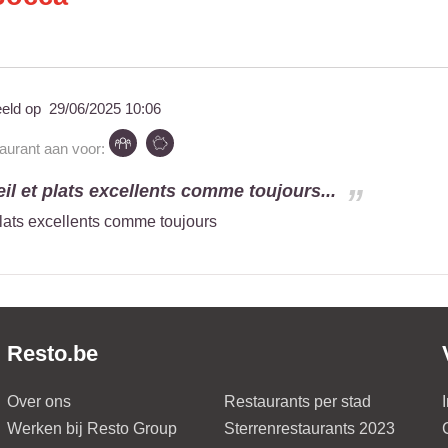
eeld op
29/06/2025 10:06
taurant aan voor:
il et plats excellents comme toujours...
plats excellents comme toujours
Resto.be
Over ons
Restaurants per stad
Werken bij Resto Group
Sterrenrestaurants 2023