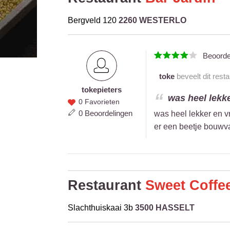
Bergveld 120
2260 WESTERLO
Beoord
toke
beveelt dit rest
toke
pieters
toke
was heel lekke
0 Favorieten
pieters
0 Beoordelingen
was heel lekker en vr
er een beetje bouwvall
Restaurant
Sweet Coffee
Slachthuiskaai 3b
3500 HASSELT