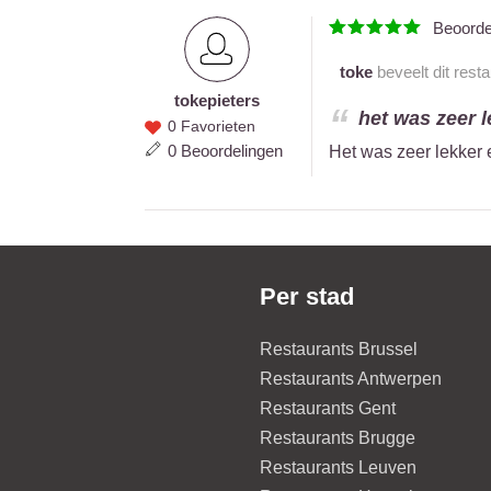
Beoord
toke
beveelt dit rest
toke
pieters
toke
het was zeer l
0 Favorieten
pieters
0 Beoordelingen
Het was zeer lekker 
Per stad
Restaurants Brussel
Restaurants Antwerpen
Restaurants Gent
Restaurants Brugge
Restaurants Leuven