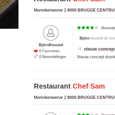
Monnikenwerve 2
8000 BRUGGE CENTR
Beoord
Björn
beveelt dit res
Björn
Rosseel
Björn
nieuw concept
0 Favorieten
Rosseel
0 Beoordelingen
Nieuw concept dranke
Restaurant
Chef Sam
Monnikenwerve 2
8000 BRUGGE CENTR