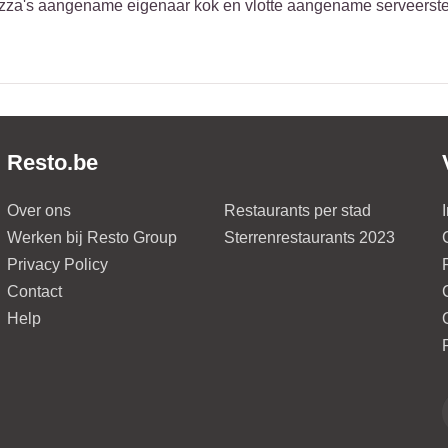
izza's aangename eigenaar kok en vlotte aangename serveerster
Resto.be
Over ons
Restaurants per stad
Werken bij Resto Group
Sterrenrestaurants 2023
Privacy Policy
Contact
Help