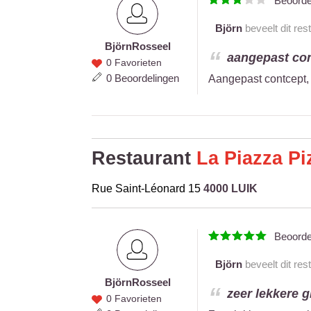
Beoord
Björn
beveelt dit res
Björn
Rosseel
Björn
aangepast cont
0 Favorieten
Rosseel
0 Beoordelingen
Aangepast contcept, 
Restaurant
La Piazza Pi
Rue Saint-Léonard 15
4000 LUIK
Beoord
Björn
beveelt dit res
Björn
Rosseel
Björn
zeer lekkere 
0 Favorieten
Rosseel