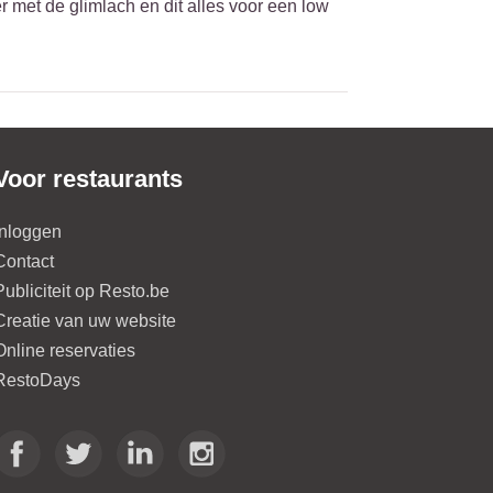
 met de glimlach en dit alles voor een low
Voor restaurants
Inloggen
Contact
Publiciteit op Resto.be
Creatie van uw website
Online reservaties
RestoDays