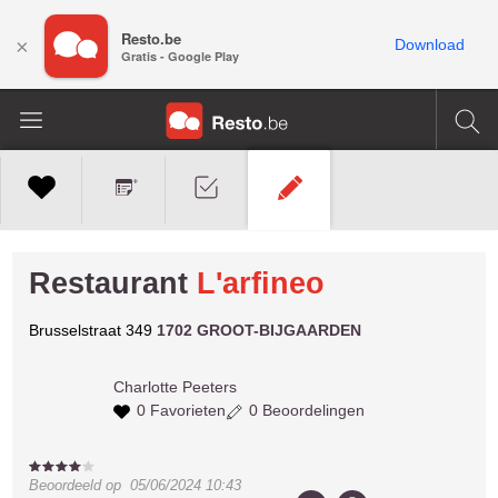
Resto.be
×
Download
Gratis - Google Play
Restaurant
L'arfineo
Brusselstraat 349
1702 GROOT-BIJGAARDEN
Charlotte
Peeters
0 Favorieten
0 Beoordelingen
Beoordeeld op
05/06/2024 10:43