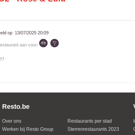
eeld op
13/07/2025 20:09
restaurant aan voor:
Resto.be
Over ons
Restaurants per stad
Werken bij Resto Group
Sterrenrestaurants 2023