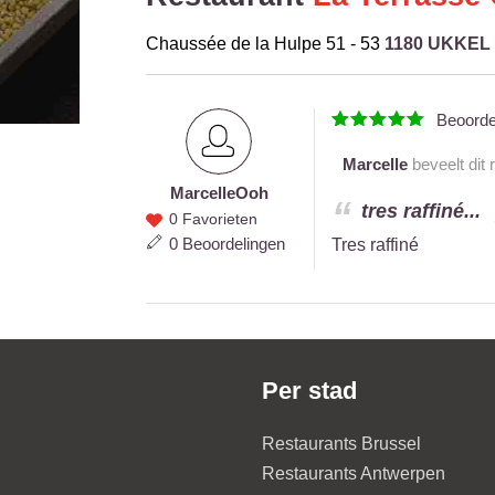
Chaussée de la Hulpe 51 - 53
1180 UKKEL
Beoord
Marcelle
beveelt dit 
Marcelle
Ooh
Marcelle
tres raffiné...
0 Favorieten
Ooh
0 Beoordelingen
Tres raffiné
Per stad
Restaurants Brussel
Restaurants Antwerpen