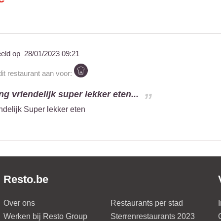
eeld op
28/01/2023 09:21
it restaurant aan voor:
ng vriendelijk super lekker eten...
ndelijk Super lekker eten
Resto.be
Over ons
Restaurants per stad
Werken bij Resto Group
Sterrenrestaurants 2023