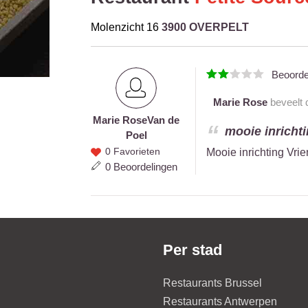
Molenzicht 16
3900 OVERPELT
Beoord
Marie Rose
beveelt d
Marie Rose
Van de
Marie
mooie inrichti
Poel
Rose
0 Favorieten
Mooie inrichting Vrie
Van de
0 Beoordelingen
Poel
Per stad
Restaurants Brussel
Restaurants Antwerpen