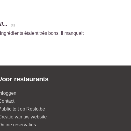
l...
 ingrédients étaient très bons. Il manquait
Voor restaurants
Inloggen
Contact
Publiciteit op Resto.be
Creatie van uw website
Online reservaties