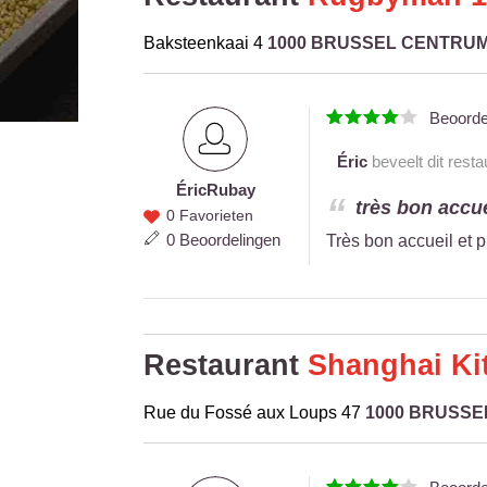
Baksteenkaai 4
1000 BRUSSEL CENTRU
Beoord
Éric
beveelt dit resta
Éric
Rubay
Éric
très bon accue
0 Favorieten
Rubay
0 Beoordelingen
Très bon accueil et 
Restaurant
Shanghai Ki
Rue du Fossé aux Loups 47
1000 BRUSS