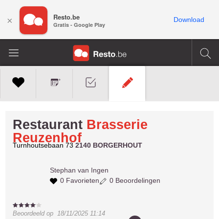
Resto.be
×
Download
Gratis - Google Play
Restaurant
Brasserie
Reuzenhof
Turnhoutsebaan 73
2140 BORGERHOUT
Stephan
van Ingen
0 Favorieten
0 Beoordelingen
Beoordeeld op
18/11/2025 11:14