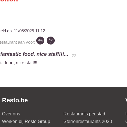
eeld op
11/05/2025 11:12
restaurant aan voor:
fantastic food, nice staff!!!...
c food, nice staff!!!
Resto.be
Over ons
Restaurants per stad
Werken bij Resto Group
Sterrenrestaurants 2023