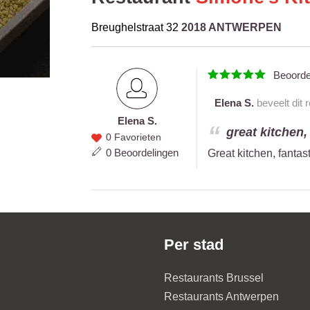
Breughelstraat 32
2018 ANTWERPEN
Beoord
Elena S.
beveelt dit 
Elena S.
Elena
great kitchen, 
0 Favorieten
S.
0 Beoordelingen
Great kitchen, fantasti
Per stad
Restaurants Brussel
Restaurants Antwerpen