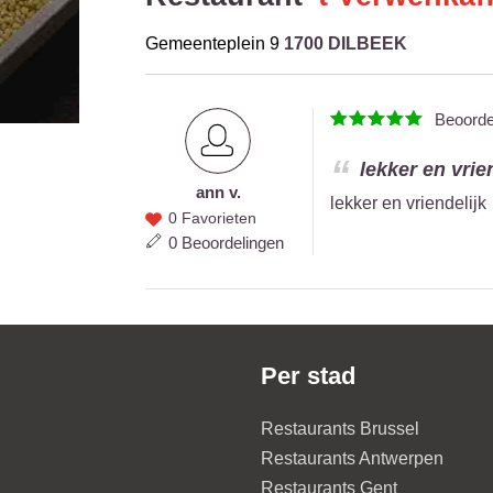
Gemeenteplein 9
1700 DILBEEK
Beoord
lekker en vrien
ann v.
ann v.
lekker en vriendelijk
0 Favorieten
0 Beoordelingen
Per stad
Restaurants Brussel
Restaurants Antwerpen
Restaurants Gent