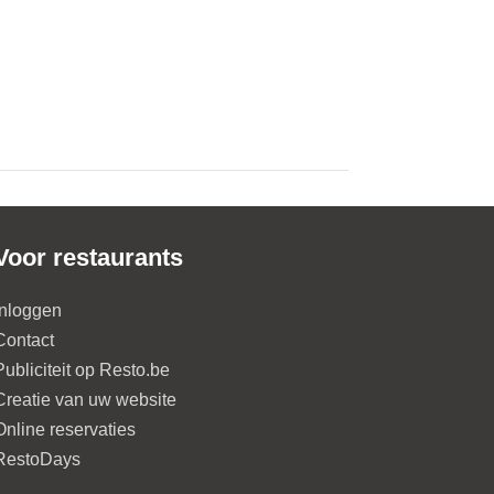
Voor restaurants
Inloggen
Contact
Publiciteit op Resto.be
Creatie van uw website
Online reservaties
RestoDays