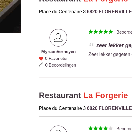
Place du Centenaire 3
6820 FLORENVILLE
Beoord
zeer lekker ge
Myriam
Verheyen
Myriam
Zeer lekker gegeten 
0 Favorieten
Verheyen
0 Beoordelingen
Restaurant
La Forgerie
Place du Centenaire 3
6820 FLORENVILLE
Beoord