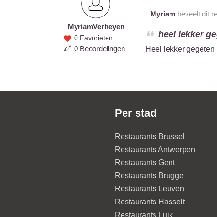
Myriam
beveelt dit r
Myriam
Verheyen
Myriam
heel lekker ge
0 Favorieten
Verheyen
0 Beoordelingen
Heel lekker gegeten 
Per stad
Restaurants Brussel
Restaurants Antwerpen
Restaurants Gent
Restaurants Brugge
Restaurants Leuven
Restaurants Hasselt
Restaurants Luik