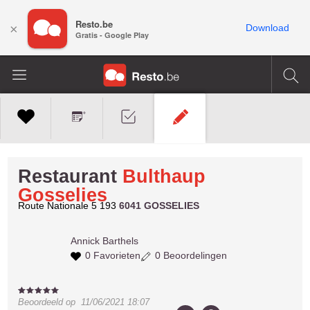
Resto.be
×
Download
Gratis - Google Play
Restaurant
Bulthaup
Gosselies
Route Nationale 5 193
6041 GOSSELIES
Annick
Barthels
0 Favorieten
0 Beoordelingen
Beoordeeld op
11/06/2021 18:07