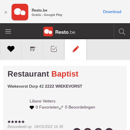
Resto.be
×
Download
Gratis - Google Play
Restaurant
Baptist
Wiekevorst Dorp 42
2222 WIEKEVORST
Liliane
Vetters
0 Favorieten
0 Beoordelingen
Beoordeeld op
18/03/2022 16:38