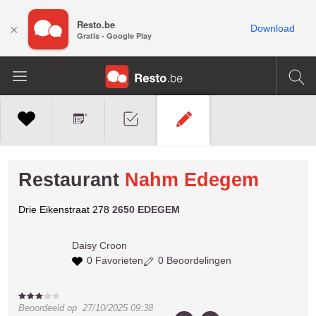
Resto.be
×
Download
Gratis - Google Play
Restaurant
Nahm Edegem
Drie Eikenstraat 278
2650 EDEGEM
Daisy
Croon
0 Favorieten
0 Beoordelingen
Beoordeeld op
27/10/2025 09:38