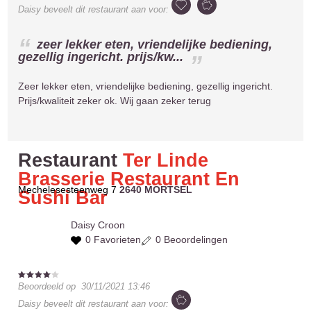
Daisy
beveelt dit restaurant aan voor:
zeer lekker eten, vriendelijke bediening,
gezellig ingericht. prijs/kw...
Zeer lekker eten, vriendelijke bediening, gezellig ingericht.
Prijs/kwaliteit zeker ok. Wij gaan zeker terug
Restaurant
Ter Linde
Brasserie Restaurant En
Mechelesesteenweg 7
2640 MORTSEL
Sushi Bar
Daisy
Croon
0 Favorieten
0 Beoordelingen
Beoordeeld op
30/11/2021 13:46
Daisy
beveelt dit restaurant aan voor: