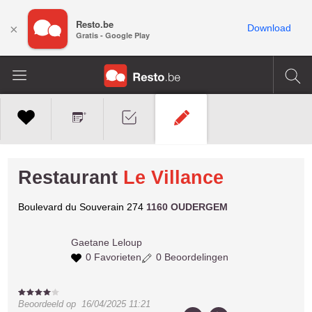
Resto.be
×
Download
Gratis - Google Play
Restaurant
Le Villance
Boulevard du Souverain 274
1160 OUDERGEM
Gaetane
Leloup
0 Favorieten
0 Beoordelingen
Beoordeeld op
16/04/2025 11:21