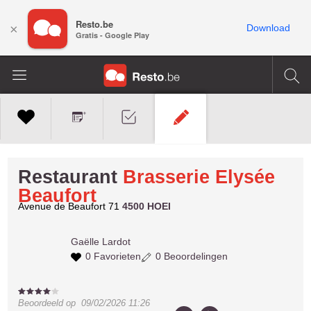
Resto.be
×
Download
Gratis - Google Play
Restaurant
Brasserie Elysée
Beaufort
Avenue de Beaufort 71
4500 HOEI
Gaëlle
Lardot
0 Favorieten
0 Beoordelingen
Beoordeeld op
09/02/2026 11:26