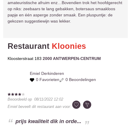
amateuristische afruim enz…Bovendien trok het hoofdgerecht
op niks: zeebaars te lang gebakken, botersaus smaakloos
papje en één asperge zonder smaak. Een pluspuntje: de
gekozen suggestiewijn was lekker.
Restaurant
Kloonies
Kloosterstraat 183
2000 ANTWERPEN-CENTRUM
Emiel
Derkinderen
0 Favorieten
0 Beoordelingen
Beoordeeld op
08/11/2022 12:02
Emiel
beveelt dit restaurant aan voor:
prijs kwaliteit dik in orde...