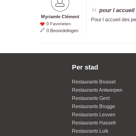
pour l accueil
Myriam
le Clément
Myriam
Pour l accueil des p
0 Favorieten
le
0 Beoordelingen
Clément
Per stad
Restaurants Brussel
Restaurants Antwerpen
Restaurants Gent
Restaurants Brugge
Restaurants Leuven
Restaurants Hasselt
Restaurants Luik