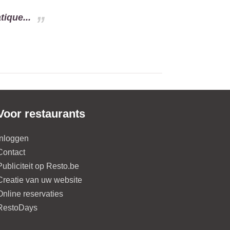
ique...
Voor restaurants
Inloggen
Contact
Publiciteit op Resto.be
Creatie van uw website
Online reservaties
RestoDays