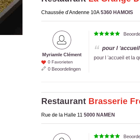
Chaussée d'Andenne 10A
5360 HAMOIS
Beoord
pour l 'accueil
Myriam
le Clément
Myriam
pour l 'accueil et la 
0 Favorieten
le
0 Beoordelingen
Clément
Restaurant
Brasserie F
Rue de la Halle 11
5000 NAMEN
Beoord