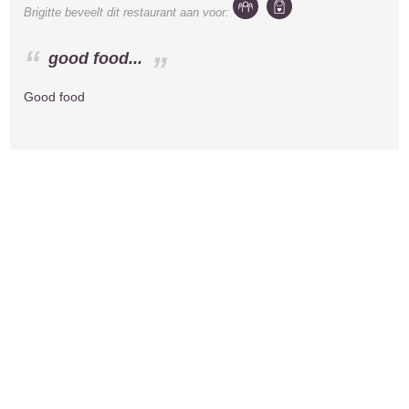
Brigitte
beveelt dit restaurant aan voor:
good food...
Good food