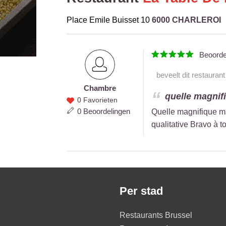
Place Emile Buisset 10
6000 CHARLEROI
Beoord
beveelt dit restauran
Chambre
Chambre
quelle magnif
0 Favorieten
0 Beoordelingen
Quelle magnifique ma
qualitative Bravo à t
Per stad
Restaurants Brussel