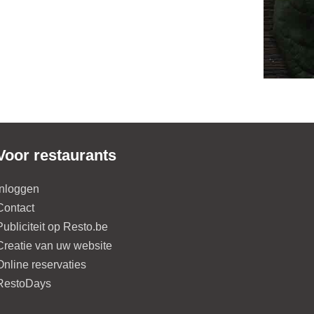
Voor restaurants
Inloggen
Contact
Publiciteit op Resto.be
Creatie van uw website
Online reservaties
RestoDays