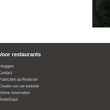
Voor restaurants
Inloggen
Contact
Publiciteit op Resto.be
Creatie van uw website
Online reservaties
RestoDays