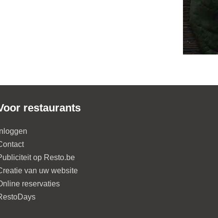
Voor restaurants
Inloggen
Contact
Publiciteit op Resto.be
Creatie van uw website
Online reservaties
RestoDays