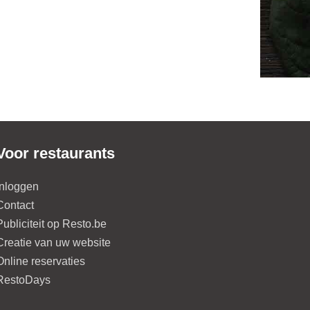
Voor restaurants
Inloggen
Contact
Publiciteit op Resto.be
Creatie van uw website
Online reservaties
RestoDays