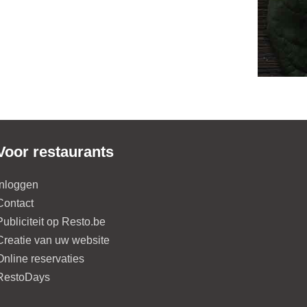
Voor restaurants
Inloggen
Contact
Publiciteit op Resto.be
Creatie van uw website
Online reservaties
RestoDays