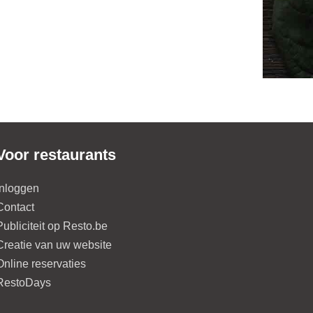
Voor restaurants
Inloggen
Contact
Publiciteit op Resto.be
Creatie van uw website
Online reservaties
RestoDays