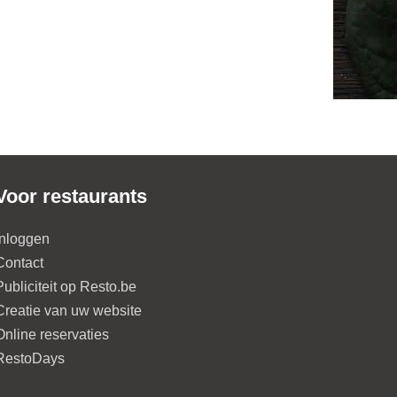
Voor restaurants
Inloggen
Contact
Publiciteit op Resto.be
Creatie van uw website
Online reservaties
RestoDays