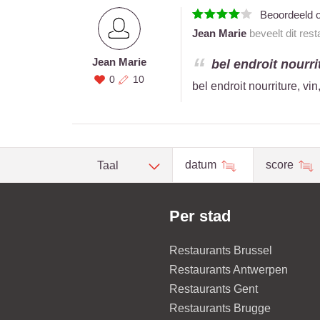
Beoordeeld 
Jean Marie
beveelt dit res
Jean Marie
bel endroit nourrit
0
10
bel endroit nourriture, vi
datum
score
Taal
Per stad
Restaurants Brussel
Restaurants Antwerpen
Restaurants Gent
Restaurants Brugge