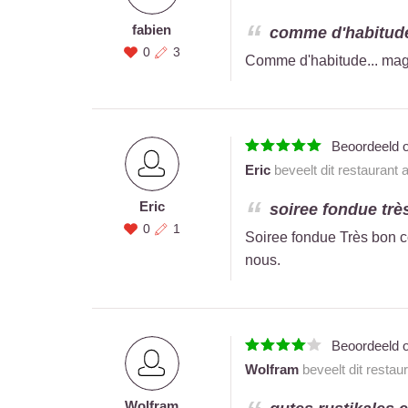
fabien
comme d'habitude.
0
3
Comme d'habitude... magni
Beoordeeld 
Eric
beveelt dit restaurant 
Eric
soiree fondue trè
0
1
Soiree fondue Très bon co
nous.
Beoordeeld 
Wolfram
beveelt dit restau
Wolfram