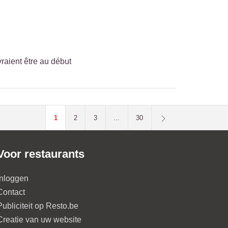
vraient être au début
1
2
3
...
30
Voor restaurants
Inloggen
Contact
Publiciteit op Resto.be
Creatie van uw website