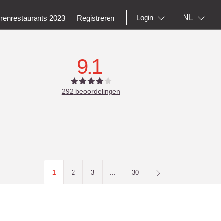
NL
Login
rrenrestaurants 2023
Registreren
9.1
292
beoordelingen
1
2
3
...
30