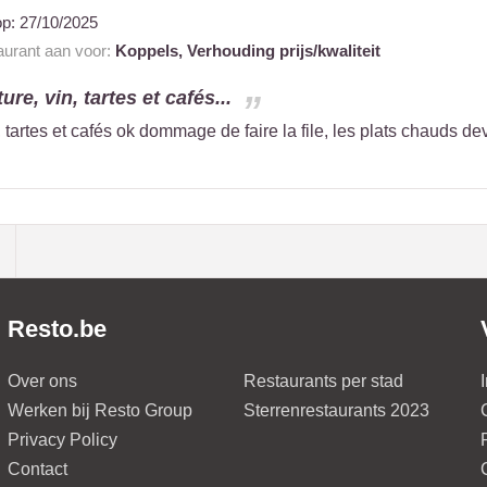
op:
27/10/2025
taurant aan voor:
Koppels,
Verhouding prijs/kwaliteit
ure, vin, tartes et cafés...
n, tartes et cafés ok dommage de faire la file, les plats chauds de
Resto.be
Over ons
Restaurants per stad
Werken bij Resto Group
Sterrenrestaurants 2023
Privacy Policy
Contact