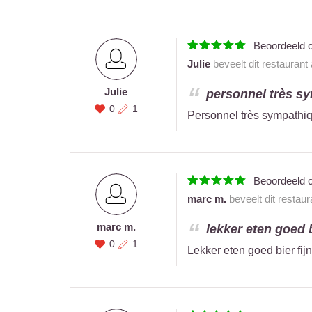
Beoordeeld 
Julie
beveelt dit restaurant
Julie
personnel très sy
0
1
Personnel très sympathiqu
Beoordeeld 
marc m.
beveelt dit restau
marc m.
lekker eten goed b
0
1
Lekker eten goed bier fi