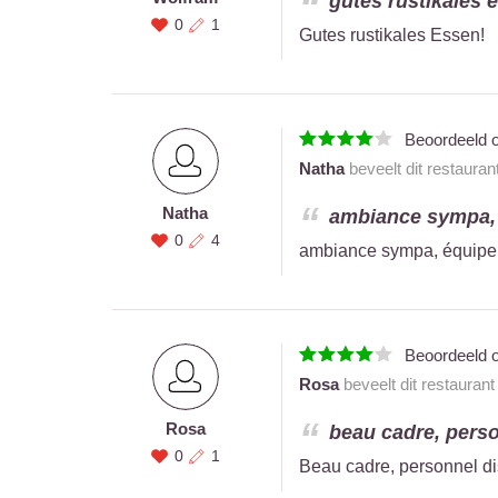
gutes rustikales e
0
1
Gutes rustikales Essen!
Beoordeeld 
Natha
beveelt dit restauran
Natha
ambiance sympa, é
0
4
ambiance sympa, équipe au
Beoordeeld 
Rosa
beveelt dit restauran
Rosa
beau cadre, perso
0
1
Beau cadre, personnel di