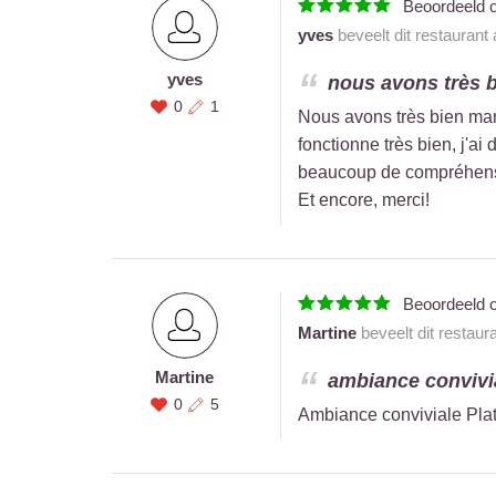
Beoordeeld 
yves
beveelt dit restaurant
yves
nous avons très 
0
1
Nous avons très bien mang
fonctionne très bien, j'a
beaucoup de compréhensio
Et encore, merci!
Beoordeeld 
Martine
beveelt dit restaur
Martine
ambiance convivia
0
5
Ambiance conviviale Plat