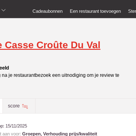
Cadeaubonnen
Een restaurant toevoegen
Ste
e Casse Croûte Du Val
eeld
g na je restaurantbezoek een uitnodiging om je review te
score
op:
15/11/2025
nt aan voor:
Groepen,
Verhouding prijs/kwaliteit