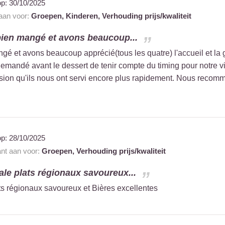
op:
30/10/2025
 aan voor:
Groepen,
Kinderen,
Verhouding prijs/kwaliteit
bien mangé et avons beaucoup...
é et avons beaucoup apprécié(tous les quatre) l'accueil et la g
i demandé avant le dessert de tenir compte du timing pour notre v
n qu'ils nous ont servi encore plus rapidement. Nous recomman
op:
28/10/2025
ant aan voor:
Groepen,
Verhouding prijs/kwaliteit
le plats régionaux savoureux...
s régionaux savoureux et Bières excellentes