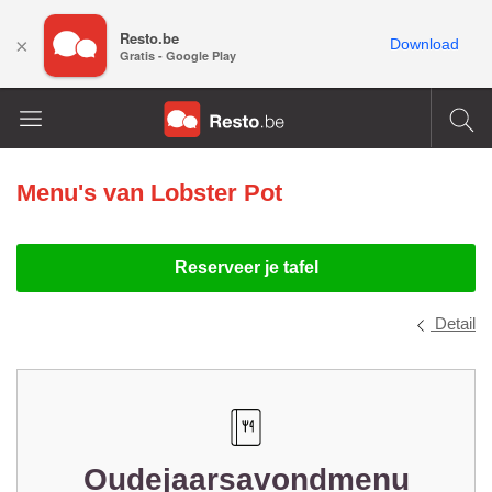
Resto.be
×
Download
Gratis - Google Play
Menu's van
Lobster Pot
Reserveer je tafel
Detail
Oudejaarsavondmenu