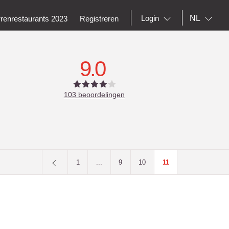
NL
Login
rrenrestaurants 2023
Registreren
9.0
103
beoordelingen
1
...
9
10
11