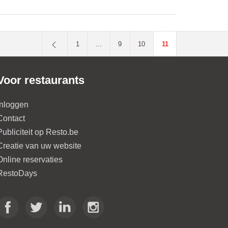
1
...
9
10
11
Voor restaurants
Inloggen
Contact
Publiciteit op Resto.be
Creatie van uw website
Online reservaties
RestoDays