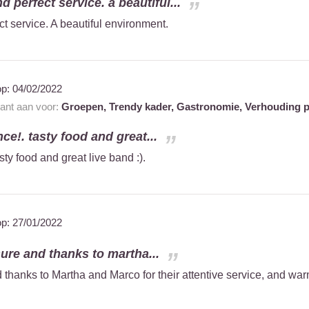
 perfect service. a beautiful...
t service. A beautiful environment.
op:
04/02/2022
rant aan voor:
Groepen,
Trendy kader,
Gastronomie,
Verhouding pr
ce!. tasty food and great...
ty food and great live band :).
op:
27/01/2022
sure and thanks to martha...
d thanks to Martha and Marco for their attentive service, and w