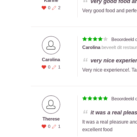
Karine
very good food and
0
2
Very good food and perfec
Beoordeeld 
Carolina
beveelt dit restau
Carolina
very nice experien
0
1
Very nice experience!. Tas
Beoordeeld 
it was a real plea
Therese
It was a real pleasure an
0
1
excellent food