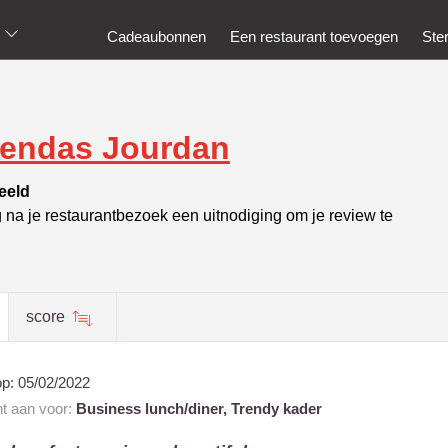
Cadeaubonnen
Een restaurant toevoegen
Ste
iendas Jourdan
eeld
g na je restaurantbezoek een uitnodiging om je review te
score
op:
05/02/2022
nt aan voor:
Business lunch/diner,
Trendy kader