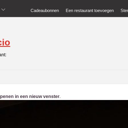
Cadeaubonnen
Een restaurant toevoegen
Ste
cio
ant:
penen in een nieuw venster
.