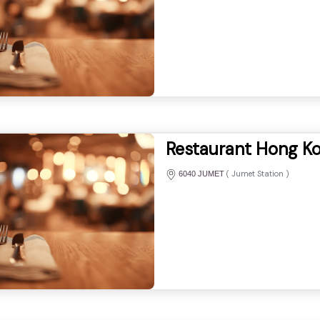
Restaurant Hong K
(
Jumet Station
)
6040 JUMET