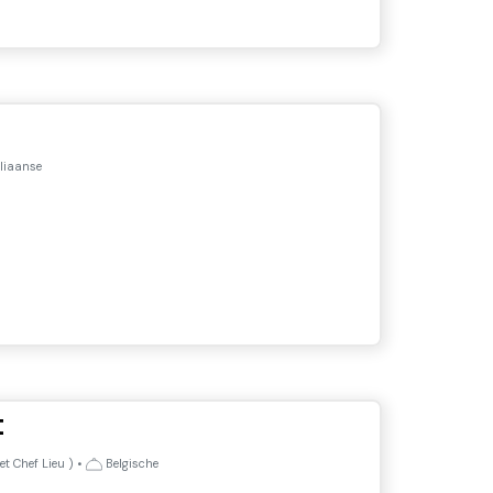
liaanse
t
t Chef Lieu
)
•
Belgische