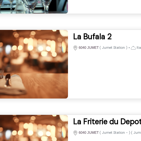
La Bufala 2
(
Jumet Station
)
•
Ita
6040 JUMET
La Friterie du Depo
(
Jumet Station
-
) (
Jume
6040 JUMET