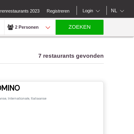
NL
Login
rrenrestaurants 2023
Registreren
ZOEKEN
2 Personen
7 restaurants gevonden
OMINO
nse, Internationale, Italiaanse