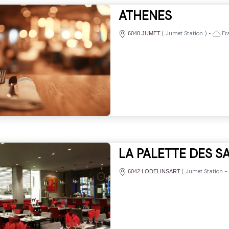
ATHENES
(
Jumet Station
)
•
Fra
6040 JUMET
LA PALETTE DES S
(
Jumet Station
-
6042 LODELINSART