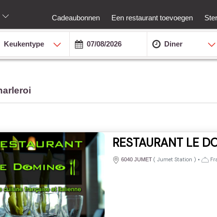
Cadeaubonnen
Een restaurant toevoegen
Ste
Keukentype
Diner
arleroi
RESTAURANT LE D
(
Jumet Station
)
•
Fra
6040 JUMET