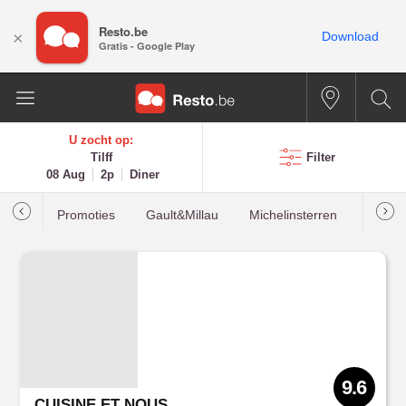
Resto.be
×
Download
Gratis - Google Play
U zocht op:
Tilff
Filter
08 Aug
2p
Diner
Promoties
Gault&Millau
Michelinsterren
Meest
9.6
CUISINE ET NOUS