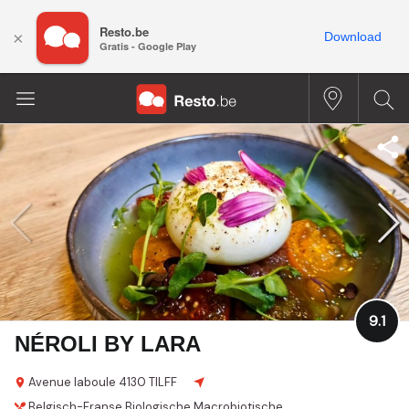
Resto.be
×
Download
Gratis - Google Play
9.1
NÉROLI BY LARA
Avenue laboule
4130 TILFF
Belgisch-Franse
Biologische
Macrobiotische