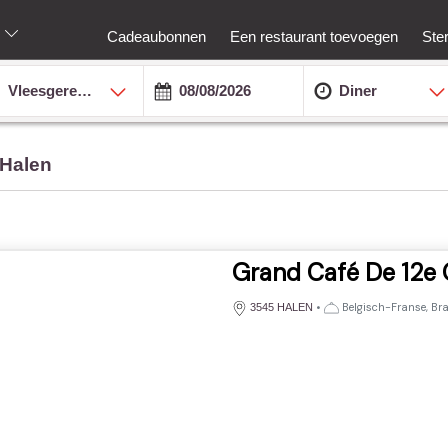
Cadeaubonnen
Een restaurant toevoegen
Ste
Vleesgerechten
Diner
 Halen
Grand Café De 12e 
•
Belgisch-Franse, Bra
3545 HALEN