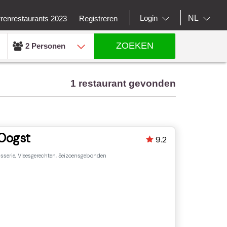
NL
Login
rrenrestaurants 2023
Registreren
ZOEKEN
2 Personen
1 restaurant gevonden
Oogst
9.2
sserie, Vleesgerechten, Seizoensgebonden