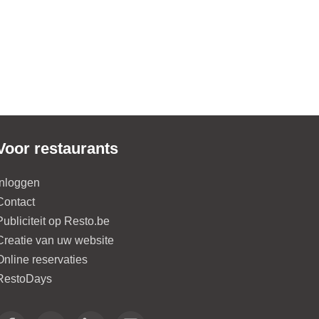
Voor restaurants
Inloggen
Contact
Publiciteit op Resto.be
Creatie van uw website
Online reservaties
RestoDays