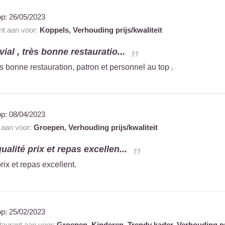
op:
26/05/2023
ant aan voor:
Koppels,
Verhouding prijs/kwaliteit
vial , très bonne restauratio...
rès bonne restauration, patron et personnel au top .
op:
08/04/2023
t aan voor:
Groepen,
Verhouding prijs/kwaliteit
ualité prix et repas excellen...
rix et repas excellent.
op:
25/02/2023
staurant aan voor:
Groepen,
Kinderen,
Trendy kader,
Verhouding pri