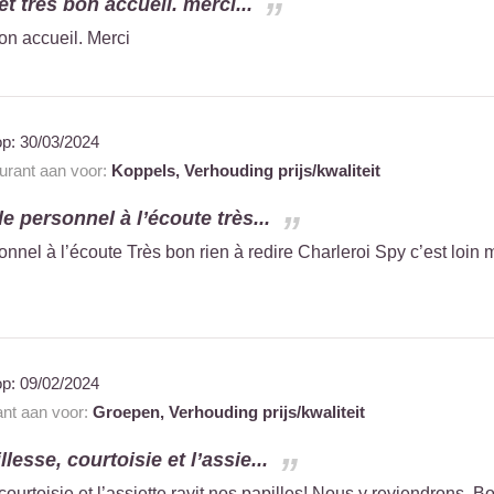
t très bon accueil. merci...
bon accueil. Merci
op:
30/03/2024
aurant aan voor:
Koppels,
Verhouding prijs/kwaliteit
 personnel à l’écoute très...
nel à l’écoute Très bon rien à redire Charleroi Spy c’est loin
op:
09/02/2024
ant aan voor:
Groepen,
Verhouding prijs/kwaliteit
lesse, courtoisie et l’assie...
courtoisie et l’assiette ravit nos papilles! Nous y reviendrons. B