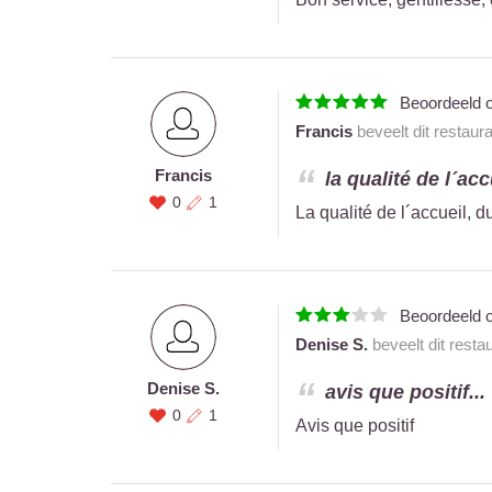
Beoordeeld 
Francis
beveelt dit restaur
Francis
la qualité de l´acc
0
1
La qualité de l´accueil, 
Beoordeeld 
Denise S.
beveelt dit resta
Denise S.
avis que positif...
0
1
Avis que positif