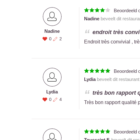
Beoordeeld 
Nadine
beveelt dit restaur
Nadine
endroit très convi
0
2
Endroit très convivial , t
Beoordeeld 
Lydia
beveelt dit restauran
Lydia
très bon rapport q
0
4
Très bon rapport qualité p
Beoordeeld 
Toussaint F.
beveelt dit re