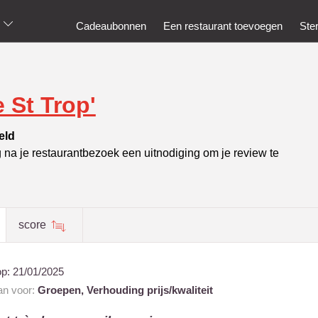
Cadeaubonnen
Een restaurant toevoegen
Ste
 St Trop'
eld
g na je restaurantbezoek een uitnodiging om je review te
score
op:
21/01/2025
aan voor:
Groepen,
Verhouding prijs/kwaliteit