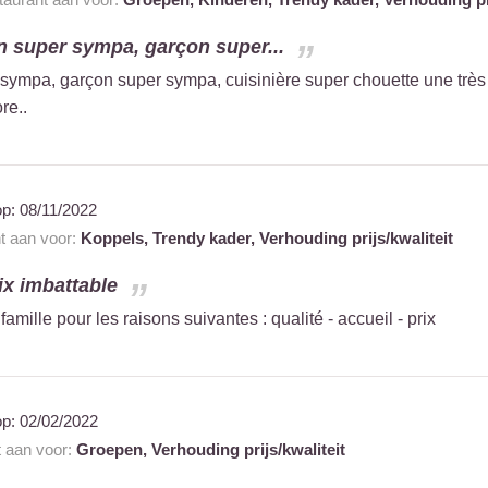
n super sympa, garçon super...
sympa, garçon super sympa, cuisinière super chouette une très 
re..
op:
08/11/2022
nt aan voor:
Koppels,
Trendy kader,
Verhouding prijs/kwaliteit
ix imbattable
amille pour les raisons suivantes : qualité - accueil - prix
op:
02/02/2022
t aan voor:
Groepen,
Verhouding prijs/kwaliteit