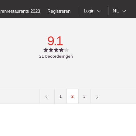
NL
Login
rrenrestaurants 2023
Registreren
9.1
21
beoordelingen
1
2
3