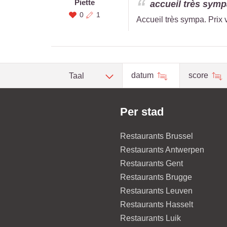
Piette
accueil très symp
0
1
Accueil très sympa. Prix 
datum
score
Taal
Per stad
Restaurants Brussel
Restaurants Antwerpen
Restaurants Gent
Restaurants Brugge
Restaurants Leuven
Restaurants Hasselt
Restaurants Luik