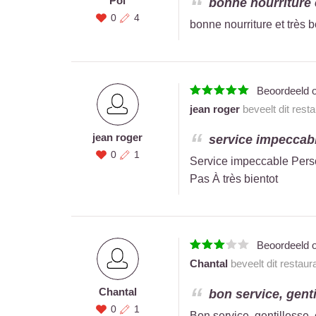
Pol
bonne nourriture e
0
4
bonne nourriture et très 
Beoordeeld 
jean roger
beveelt dit rest
jean roger
service impeccable
0
1
Service impeccable Person
Pas À très bientot
Beoordeeld 
Chantal
beveelt dit restaur
Chantal
bon service, gentil
0
1
Bon service, gentillesse, 