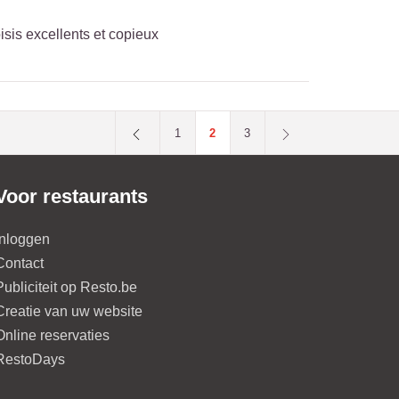
isis excellents et copieux
1
2
3
Voor restaurants
Inloggen
Contact
Publiciteit op Resto.be
Creatie van uw website
Online reservaties
RestoDays